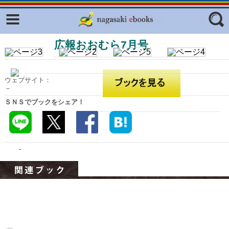
Facebook
twitter
広報おおむら7月号
ふくいろキラリプロジェクト
フリーワード
東京観光デジタルパンフレットギャ
ラリー（TOKYO Brochures）
ウェブサイト：
復興応援企画
－
ジャンル
ＳＮＳでブックをシェア！
はじめてご利用される方へ
コンテンツ
広報誌ナビ
エリア
明治日本の産業革命遺産
長崎と天草地方の潜伏キリシタン
関連遺産
大学・専門学校ナビ