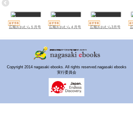
ハイスクールナビ
小・中学校ナビ
いきebooks
広報おおむら５月号
広報おおむら４月号
広報おおむら3月号
ながよebooks
ごとうebooks
おおむらebooks
Copyright 2014 nagasaki ebooks. All rights reserved.nagasaki ebooks
実行委員会
みなみしまばらebooks
はさみebooks
ながさき市ebooks
さいかいイーブックス
長崎MICE観光マップ