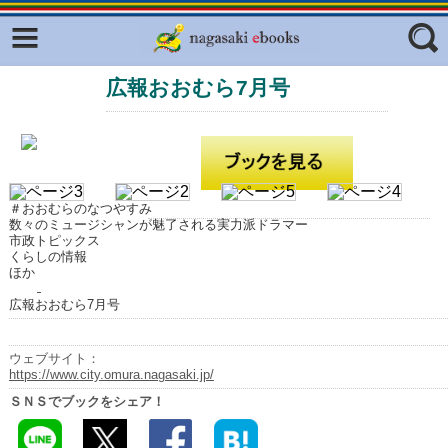
Facebook
twitter
広報おおむら7月号
ふくいろキラリプロジェクト
フリーワード
東京観光デジタルパンフレットギャ
ラリー（TOKYO Brochures）
復興応援企画
ジャンル
はじめてご利用される方へ
＃おおむらのなつやすみ
数々のミュージシャンが魅了される実力派ドラマー
コンテンツ
市政トピックス
くらしの情報
ほか
広報誌ナビ
エリア
広報おおむら7月号
明治日本の産業革命遺産
長崎と天草地方の潜伏キリシタン
ウェブサイト：
関連遺産
https://www.city.omura.nagasaki.jp/
ＳＮＳでブックをシェア！
大学・専門学校ナビ