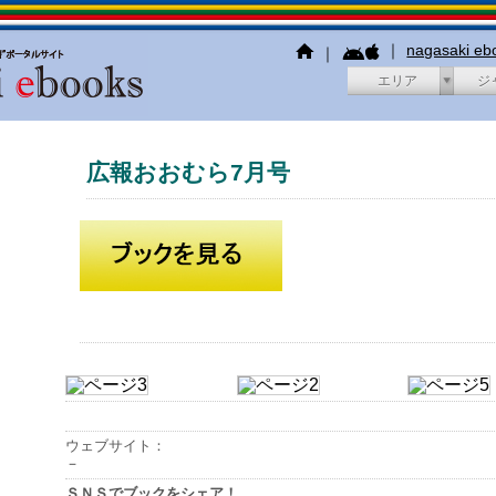
｜
nagasaki e
｜
エリア
ジ
広報おおむら7月号
ウェブサイト：
－
ＳＮＳでブックをシェア！