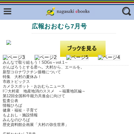
Facebook
twitter
広報おおむら7月号
ふくいろキラリプロジェクト
フリーワード
東京観光デジタルパンフレットギャ
ラリー（TOKYO Brochures）
復興応援企画
ジャンル
はじめてご利用される方へ
みんなで取り組もう！SDGs～vol.1～
がんばろうとする君へ。大村から、エールを。
コンテンツ
新型コロナワクチン接種について
特集 大村の夏休み！
市政トピックス
広報誌ナビ
エリア
カメラスポット・おおむらニュース
I♡大村産 地産地消のススメ ～福重地区編～
明治日本の産業革命遺産
第12回全国和牛能力共進会に向けて
監査公表
情報ひろば
長崎と天草地方の潜伏キリシタン
健康・福祉・子育て
関連遺産
もよおし・施設情報
みんなのひろば
大学・専門学校ナビ
歴史資料館企画展「大村の弥生世界」