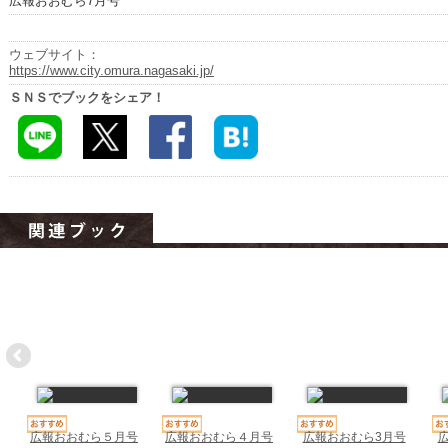
広報おおむら7月号
ハイスクールナビ
小・中学校ナビ
ウェブサイト：
https://www.city.omura.nagasaki.jp/
いきebooks
ＳＮＳでブックをシェア！
ながよebooks
ごとうebooks
おおむらebooks
みなみしまばらebooks
はさみebooks
ながさき市ebooks
さいかいイーブックス
長崎MICE観光マップ
広報おおむら５月号
広報おおむら４月号
広報おおむら3月号