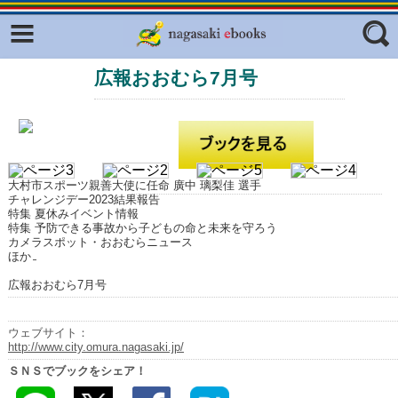
Facebook
twitter
広報おおむら7月号
ふくいろキラリプロジェクト
フリーワード
東京観光デジタルパンフレットギャ
ラリー（TOKYO Brochures）
復興応援企画
ジャンル
はじめてご利用される方へ
大村市スポーツ親善大使に任命 廣中 璃梨佳 選手
チャレンジデー2023結果報告
コンテンツ
特集 夏休みイベント情報
特集 予防できる事故から子どもの命と未来を守ろう
カメラスポット・おおむらニュース
広報誌ナビ
エリア
ほか
明治日本の産業革命遺産
広報おおむら7月号
長崎と天草地方の潜伏キリシタン
関連遺産
ウェブサイト：
http://www.city.omura.nagasaki.jp/
大学・専門学校ナビ
ＳＮＳでブックをシェア！