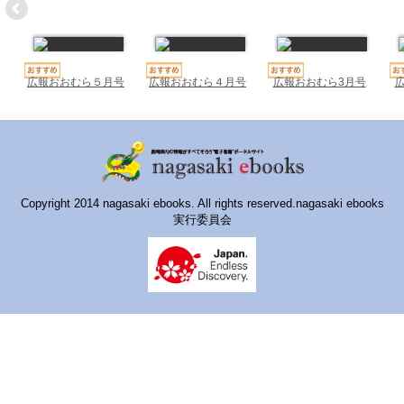
ハイスクールナビ
小・中学校ナビ
いきebooks
広報おおむら５月号
広報おおむら４月号
広報おおむら3月号
ながよebooks
ごとうebooks
おおむらebooks
Copyright 2014 nagasaki ebooks. All rights reserved.nagasaki ebooks
実行委員会
みなみしまばらebooks
はさみebooks
ながさき市ebooks
さいかいイーブックス
長崎MICE観光マップ