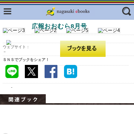
Facebook
twitter
広報おおむら8月号
ふくいろキラリプロジェクト
フリーワード
東京観光デジタルパンフレットギャ
ラリー（TOKYO Brochures）
ウェブサイト：
復興応援企画
－
ジャンル
ＳＮＳでブックをシェア！
はじめてご利用される方へ
コンテンツ
広報誌ナビ
エリア
明治日本の産業革命遺産
長崎と天草地方の潜伏キリシタン
関連遺産
大学・専門学校ナビ