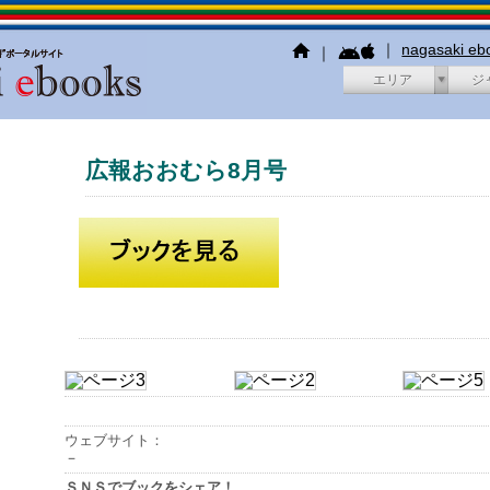
｜
nagasaki e
｜
エリア
ジ
広報おおむら8月号
ウェブサイト：
－
ＳＮＳでブックをシェア！