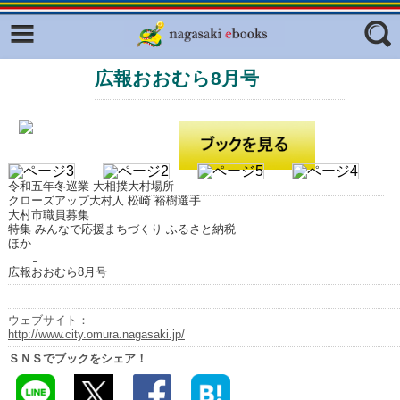
Facebook
twitter
広報おおむら8月号
ふくいろキラリプロジェクト
フリーワード
東京観光デジタルパンフレットギャ
ラリー（TOKYO Brochures）
復興応援企画
ジャンル
はじめてご利用される方へ
令和五年冬巡業 大相撲大村場所
クローズアップ大村人 松崎 裕樹選手
コンテンツ
大村市職員募集
特集 みんなで応援まちづくり ふるさと納税
ほか
広報誌ナビ
エリア
広報おおむら8月号
明治日本の産業革命遺産
長崎と天草地方の潜伏キリシタン
ウェブサイト：
関連遺産
http://www.city.omura.nagasaki.jp/
ＳＮＳでブックをシェア！
大学・専門学校ナビ