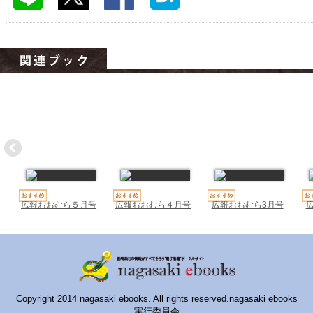
ハイスクールナビ
小・中学校ナビ
いきebooks
ながよebooks
ごとうebooks
おおむらebooks
みなみしまばらebooks
はさみebooks
広報おおむら５月号
広報おおむら４月号
広報おおむら3月号
ながさき市ebooks
さいかいイーブックス
長崎MICE観光マップ
Copyright 2014 nagasaki ebooks. All rights reserved.nagasaki ebooks
実行委員会