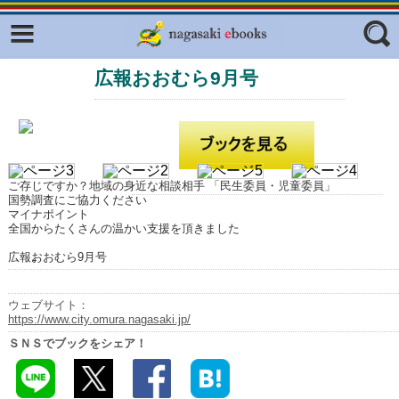
Facebook
twitter
広報おおむら9月号
ふくいろキラリプロジェクト
フリーワード
東京観光デジタルパンフレットギャ
ラリー（TOKYO Brochures）
復興応援企画
ジャンル
はじめてご利用される方へ
ご存じですか？地域の身近な相談相手 「民生委員・児童委員」
国勢調査にご協力ください
コンテンツ
マイナポイント
全国からたくさんの温かい支援を頂きました
広報誌ナビ
エリア
広報おおむら9月号
明治日本の産業革命遺産
ウェブサイト：
長崎と天草地方の潜伏キリシタン
https://www.city.omura.nagasaki.jp/
関連遺産
ＳＮＳでブックをシェア！
大学・専門学校ナビ