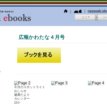
｜
nagasaki e
｜
エリア
ジ
広報かわたな４月号
犯
今月のスポットライト
おしらせ
健康だより
カレンダー
ほか