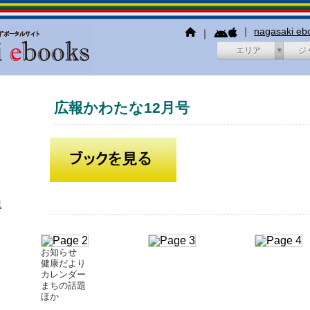
｜
nagasaki e
｜
エリア
ジ
広報かわたな12月号
犯
お知らせ
健康だより
カレンダー
まちの話題
ほか