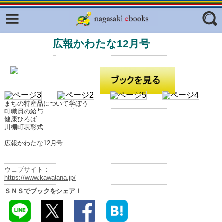
Facebook
twitter
広報かわたな12月号
ふくいろキラリプロジェクト
フリーワード
東京観光デジタルパンフレットギャ
ラリー（TOKYO Brochures）
復興応援企画
ジャンル
はじめてご利用される方へ
まちの特産品について学ぼう
町職員の給与
コンテンツ
健康ひろば
川棚町表彰式
広報誌ナビ
エリア
広報かわたな12月号
明治日本の産業革命遺産
ウェブサイト：
長崎と天草地方の潜伏キリシタン
https://www.kawatana.jp/
関連遺産
ＳＮＳでブックをシェア！
大学・専門学校ナビ