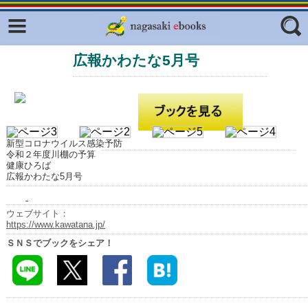
Facebook
twitter
広報かわたな5月号
ふくいろキラリプロジェクト
フリーワード
東京観光デジタルパンフレットギャ
ラリー（TOKYO Brochures）
復興応援企画
ジャンル
はじめてご利用される方へ
新型コロナウイルス感染予防
令和２年度川棚の予算
コンテンツ
健康ひろば
広報かわたな5月号
広報誌ナビ
エリア
ウェブサイト：
明治日本の産業革命遺産
https://www.kawatana.jp/
ＳＮＳでブックをシェア！
長崎と天草地方の潜伏キリシタン
関連遺産
大学・専門学校ナビ