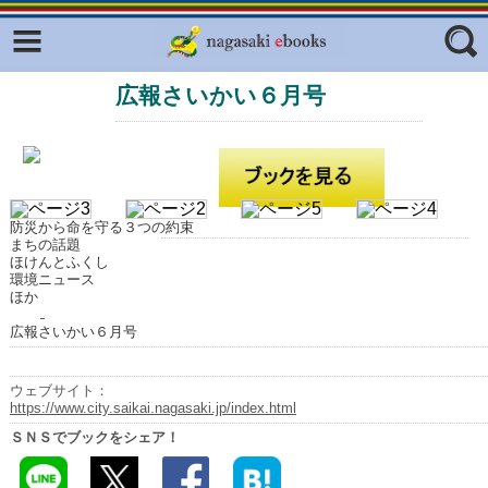
Facebook
twitter
広報さいかい６月号
ふくいろキラリプロジェクト
フリーワード
東京観光デジタルパンフレットギャ
ラリー（TOKYO Brochures）
復興応援企画
ジャンル
はじめてご利用される方へ
防災から命を守る３つの約束
まちの話題
コンテンツ
ほけんとふくし
環境ニュース
ほか
広報誌ナビ
エリア
広報さいかい６月号
明治日本の産業革命遺産
長崎と天草地方の潜伏キリシタン
ウェブサイト：
関連遺産
https://www.city.saikai.nagasaki.jp/index.html
ＳＮＳでブックをシェア！
大学・専門学校ナビ