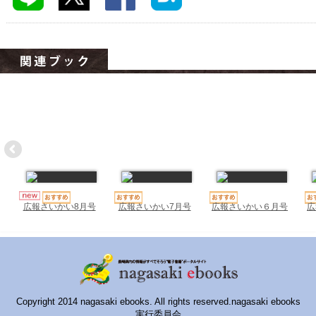
ハイスクールナビ
小・中学校ナビ
いきebooks
ながよebooks
ごとうebooks
おおむらebooks
みなみしまばらebooks
はさみebooks
広報さいかい7月号
広報さいかい６月号
広
広報さいかい8月号
ながさき市ebooks
さいかいイーブックス
長崎MICE観光マップ
Copyright 2014 nagasaki ebooks. All rights reserved.nagasaki ebooks
実行委員会