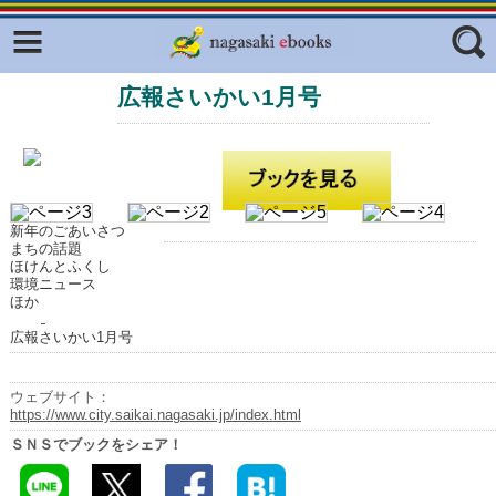
Facebook
twitter
広報さいかい1月号
ふくいろキラリプロジェクト
フリーワード
東京観光デジタルパンフレットギャ
ラリー（TOKYO Brochures）
復興応援企画
ジャンル
はじめてご利用される方へ
新年のごあいさつ
まちの話題
コンテンツ
ほけんとふくし
環境ニュース
ほか
広報誌ナビ
エリア
広報さいかい1月号
明治日本の産業革命遺産
長崎と天草地方の潜伏キリシタン
ウェブサイト：
関連遺産
https://www.city.saikai.nagasaki.jp/index.html
ＳＮＳでブックをシェア！
大学・専門学校ナビ