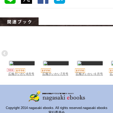
ハイスクールナビ
小・中学校ナビ
いきebooks
ながよebooks
ごとうebooks
おおむらebooks
みなみしまばらebooks
はさみebooks
広報さいかい7月号
広報さいかい６月号
広
広報さいかい8月号
ながさき市ebooks
さいかいイーブックス
長崎MICE観光マップ
Copyright 2014 nagasaki ebooks. All rights reserved.nagasaki ebooks
実行委員会