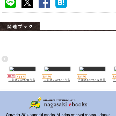
ハイスクールナビ
小・中学校ナビ
いきebooks
ながよebooks
ごとうebooks
おおむらebooks
みなみしまばらebooks
はさみebooks
広報さいかい7月号
広報さいかい６月号
広
広報さいかい8月号
ながさき市ebooks
さいかいイーブックス
長崎MICE観光マップ
Copyright 2014 nagasaki ebooks. All rights reserved.nagasaki ebooks