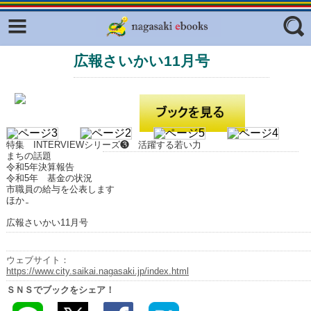
Facebook
twitter
広報さいかい11月号
ふくいろキラリプロジェクト
フリーワード
東京観光デジタルパンフレットギャ
ラリー（TOKYO Brochures）
復興応援企画
ジャンル
はじめてご利用される方へ
特集 INTERVIEWシリーズ❸ 活躍する若い力
まちの話題
コンテンツ
令和5年決算報告
令和5年 基金の状況
市職員の給与を公表します
広報誌ナビ
エリア
ほか
明治日本の産業革命遺産
広報さいかい11月号
長崎と天草地方の潜伏キリシタン
関連遺産
ウェブサイト：
https://www.city.saikai.nagasaki.jp/index.html
大学・専門学校ナビ
ＳＮＳでブックをシェア！