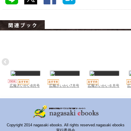
ハイスクールナビ
小・中学校ナビ
いきebooks
ながよebooks
ごとうebooks
おおむらebooks
みなみしまばらebooks
はさみebooks
広報さいかい7月号
広報さいかい６月号
広
広報さいかい8月号
ながさき市ebooks
さいかいイーブックス
長崎MICE観光マップ
Copyright 2014 nagasaki ebooks. All rights reserved.nagasaki ebooks
実行委員会