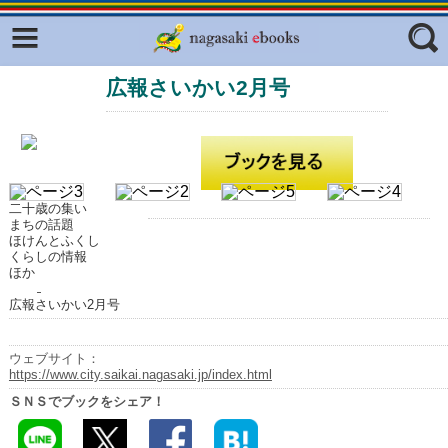
Facebook
twitter
広報さいかい2月号
ふくいろキラリプロジェクト
フリーワード
東京観光デジタルパンフレットギャ
ラリー（TOKYO Brochures）
復興応援企画
ジャンル
はじめてご利用される方へ
二十歳の集い
まちの話題
コンテンツ
ほけんとふくし
くらしの情報
ほか
広報誌ナビ
エリア
広報さいかい2月号
明治日本の産業革命遺産
長崎と天草地方の潜伏キリシタン
ウェブサイト：
関連遺産
https://www.city.saikai.nagasaki.jp/index.html
ＳＮＳでブックをシェア！
大学・専門学校ナビ