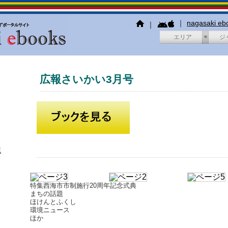
｜
nagasaki e
｜
エリア
ジ
広報さいかい3月号
犯
特集西海市市制施行20周年記念式典
まちの話題
ほけんとふくし
環境ニュース
ほか