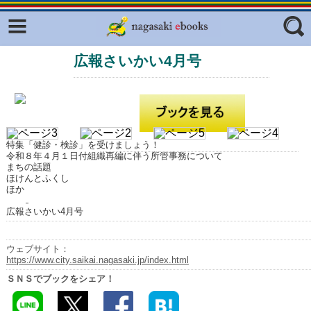
Facebook
twitter
広報さいかい4月号
ふくいろキラリプロジェクト
フリーワード
東京観光デジタルパンフレットギャ
ラリー（TOKYO Brochures）
復興応援企画
ジャンル
はじめてご利用される方へ
特集「健診・検診」を受けましょう！
令和８年４月１日付組織再編に伴う所管事務について
コンテンツ
まちの話題
ほけんとふくし
ほか
広報誌ナビ
エリア
広報さいかい4月号
明治日本の産業革命遺産
長崎と天草地方の潜伏キリシタン
ウェブサイト：
関連遺産
https://www.city.saikai.nagasaki.jp/index.html
ＳＮＳでブックをシェア！
大学・専門学校ナビ