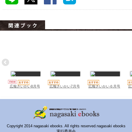
ハイスクールナビ
小・中学校ナビ
いきebooks
ながよebooks
ごとうebooks
おおむらebooks
みなみしまばらebooks
はさみebooks
広報さいかい7月号
広報さいかい６月号
広
広報さいかい8月号
ながさき市ebooks
さいかいイーブックス
長崎MICE観光マップ
Copyright 2014 nagasaki ebooks. All rights reserved.nagasaki ebooks
実行委員会