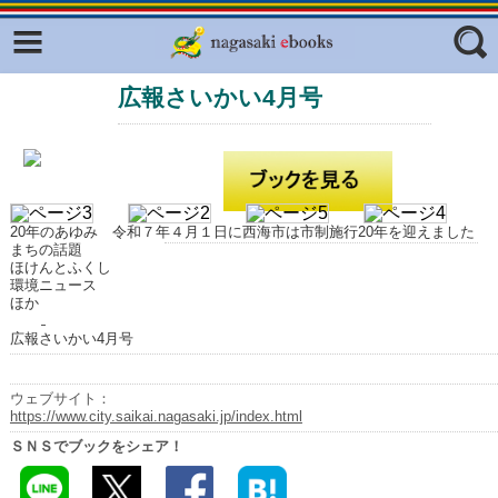
Facebook
twitter
広報さいかい4月号
ふくいろキラリプロジェクト
フリーワード
東京観光デジタルパンフレットギャ
ラリー（TOKYO Brochures）
復興応援企画
ジャンル
はじめてご利用される方へ
20年のあゆみ 令和７年４月１日に西海市は市制施行20年を迎えました
まちの話題
コンテンツ
ほけんとふくし
環境ニュース
ほか
広報誌ナビ
エリア
広報さいかい4月号
明治日本の産業革命遺産
長崎と天草地方の潜伏キリシタン
ウェブサイト：
関連遺産
https://www.city.saikai.nagasaki.jp/index.html
ＳＮＳでブックをシェア！
大学・専門学校ナビ