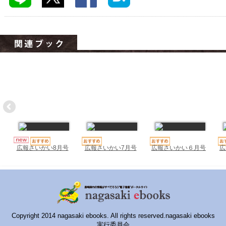
ハイスクールナビ
小・中学校ナビ
いきebooks
ながよebooks
ごとうebooks
おおむらebooks
みなみしまばらebooks
はさみebooks
広報さいかい7月号
広報さいかい６月号
広
広報さいかい8月号
ながさき市ebooks
さいかいイーブックス
長崎MICE観光マップ
Copyright 2014 nagasaki ebooks. All rights reserved.nagasaki ebooks
実行委員会