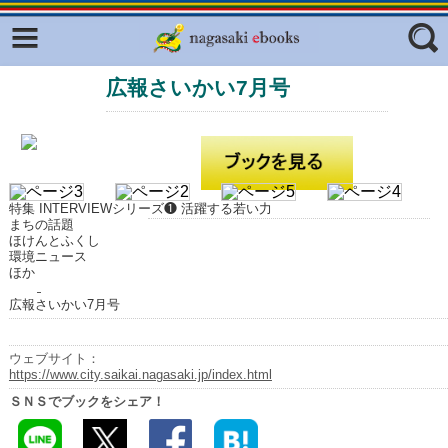
Facebook
twitter
広報さいかい7月号
ふくいろキラリプロジェクト
フリーワード
東京観光デジタルパンフレットギャ
ラリー（TOKYO Brochures）
復興応援企画
ジャンル
はじめてご利用される方へ
特集 INTERVIEWシリーズ❶ 活躍する若い力
まちの話題
コンテンツ
ほけんとふくし
環境ニュース
ほか
広報誌ナビ
エリア
広報さいかい7月号
明治日本の産業革命遺産
長崎と天草地方の潜伏キリシタン
ウェブサイト：
関連遺産
https://www.city.saikai.nagasaki.jp/index.html
ＳＮＳでブックをシェア！
大学・専門学校ナビ