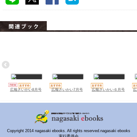
ハイスクールナビ
小・中学校ナビ
いきebooks
ながよebooks
ごとうebooks
おおむらebooks
みなみしまばらebooks
はさみebooks
広報さいかい7月号
広報さいかい６月号
広
広報さいかい8月号
ながさき市ebooks
さいかいイーブックス
長崎MICE観光マップ
Copyright 2014 nagasaki ebooks. All rights reserved.nagasaki ebooks
実行委員会