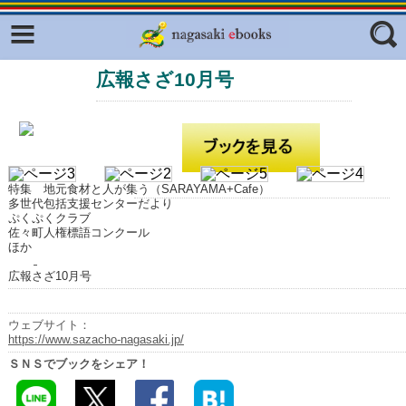
Facebook
twitter
広報さざ10月号
ふくいろキラリプロジェクト
フリーワード
東京観光デジタルパンフレットギャ
ラリー（TOKYO Brochures）
復興応援企画
ジャンル
はじめてご利用される方へ
特集 地元食材と人が集う（SARAYAMA+Cafe）
多世代包括支援センターだより
コンテンツ
ぷくぷくクラブ
佐々町人権標語コンクール
ほか
広報誌ナビ
エリア
広報さざ10月号
明治日本の産業革命遺産
長崎と天草地方の潜伏キリシタン
ウェブサイト：
関連遺産
https://www.sazacho-nagasaki.jp/
ＳＮＳでブックをシェア！
大学・専門学校ナビ