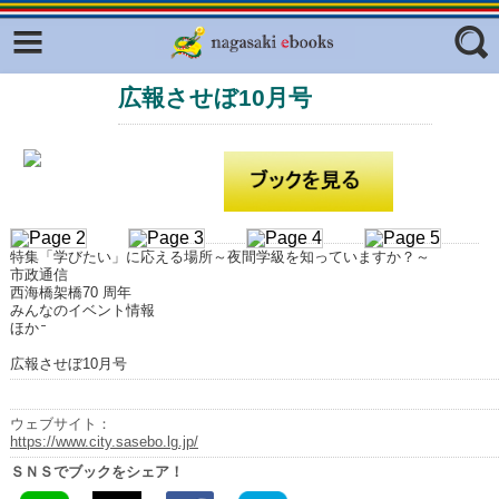
Facebook
twitter
広報させぼ10月号
ふくいろキラリプロジェクト
フリーワード
東京観光デジタルパンフレットギャ
ラリー（TOKYO Brochures）
復興応援企画
ジャンル
はじめてご利用される方へ
特集「学びたい」に応える場所～夜間学級を知っていますか？～
コンテンツ
市政通信
西海橋架橋70 周年
広報誌ナビ
みんなのイベント情報
エリア
ほか
明治日本の産業革命遺産
広報させぼ10月号
長崎と天草地方の潜伏キリシタン
関連遺産
ウェブサイト：
https://www.city.sasebo.lg.jp/
大学・専門学校ナビ
ＳＮＳでブックをシェア！