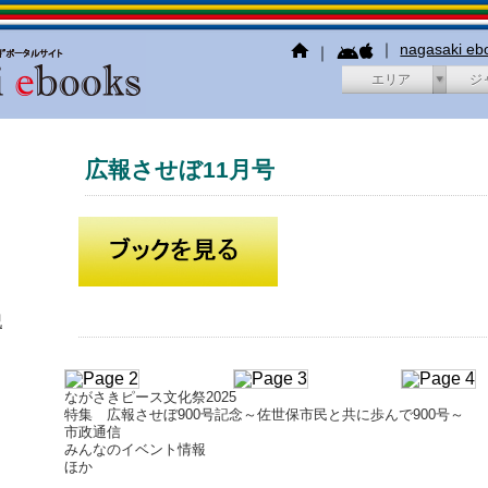
｜
nagasaki e
｜
エリア
ジ
広報させぼ11月号
犯
ながさきピース文化祭2025
特集 広報させぼ900号記念～佐世保市民と共に歩んで900号～
市政通信
みんなのイベント情報
ほか