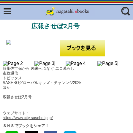
Facebook
twitter
広報させぼ2月号
ふくいろキラリプロジェクト
フリーワード
東京観光デジタルパンフレットギャ
ラリー（TOKYO Brochures）
復興応援企画
ジャンル
はじめてご利用される方へ
特集佐世保から 未来へつなぐ エコ暮らし
コンテンツ
市政通信
トピックス
広報誌ナビ
SASEBOグローバルキッズ・チャレンジ2025
エリア
ほか
明治日本の産業革命遺産
広報させぼ2月号
長崎と天草地方の潜伏キリシタン
関連遺産
ウェブサイト：
https://www.city.sasebo.lg.jp/
大学・専門学校ナビ
ＳＮＳでブックをシェア！