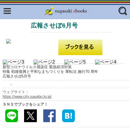
Facebook
twitter
広報させぼ6月号
ふくいろキラリプロジェクト
フリーワード
東京観光デジタルパンフレットギャ
ラリー（TOKYO Brochures）
復興応援企画
ジャンル
はじめてご利用される方へ
新型コロナウイルス感染症 緊急経済対策
コンテンツ
特集 戦後復興と平和なまちづくりを 軍転法 施行70 周年
広報させぼ6月号
広報誌ナビ
エリア
明治日本の産業革命遺産
ウェブサイト：
https://www.city.sasebo.lg.jp/
長崎と天草地方の潜伏キリシタン
ＳＮＳでブックをシェア！
関連遺産
大学・専門学校ナビ