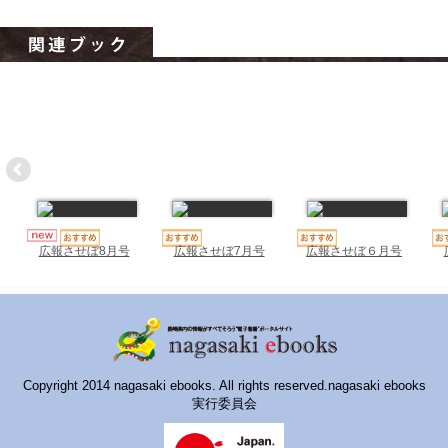
ハイスクールナビ
小・中学校ナビ
いきebooks
ながよebooks
ごとうebooks
おおむらebooks
みなみしまばらebooks
広報させぼ7月号
広報させぼ６月号
広報させぼ8月号
はさみebooks
ながさき市ebooks
さいかいイーブックス
Copyright 2014 nagasaki ebooks. All rights reserved.nagasaki ebooks
実行委員会
長崎MICE観光マップ