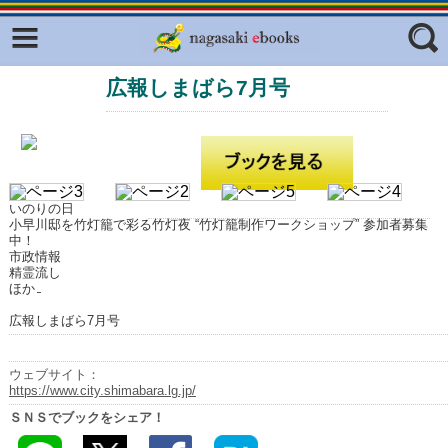
Facebook
twitter
広報しまばら7月号
ふくいろキラリプロジェクト
フリーワード
東京観光デジタルパンフレットギャ
ラリー（TOKYO Brochures）
復興応援企画
ジャンル
はじめてご利用される方へ
いのりの日
小早川邸を竹灯籠で彩る竹灯夜 “竹灯籠制作ワークショップ” 参加者募集
コンテンツ
中！
市政情報
精霊流し
広報誌ナビ
エリア
ほか
明治日本の産業革命遺産
広報しまばら7月号
長崎と天草地方の潜伏キリシタン
関連遺産
ウェブサイト：
https://www.city.shimabara.lg.jp/
大学・専門学校ナビ
ＳＮＳでブックをシェア！