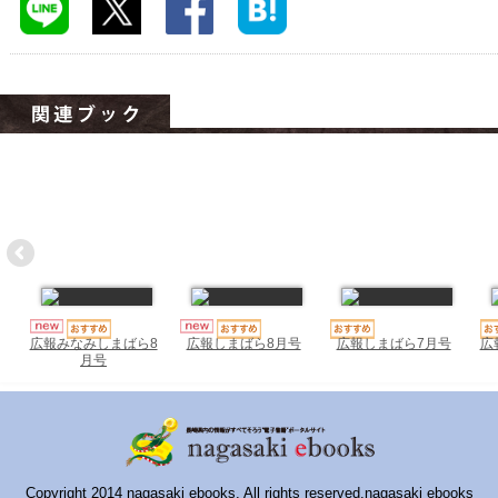
ハイスクールナビ
小・中学校ナビ
いきebooks
ながよebooks
ごとうebooks
おおむらebooks
みなみしまばらebooks
はさみebooks
広報しまばら7月号
広
広報みなみしまばら8
広報しまばら8月号
月号
ながさき市ebooks
さいかいイーブックス
長崎MICE観光マップ
Copyright 2014 nagasaki ebooks. All rights reserved.nagasaki ebooks