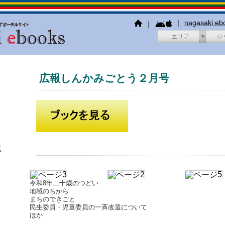
｜
nagasaki e
｜
エリア
ジ
広報しんかみごとう２月号
犯
令和8年二十歳のつどい
地域のちから
まちのできごと
民生委員・児童委員の一斉改選について
ほか