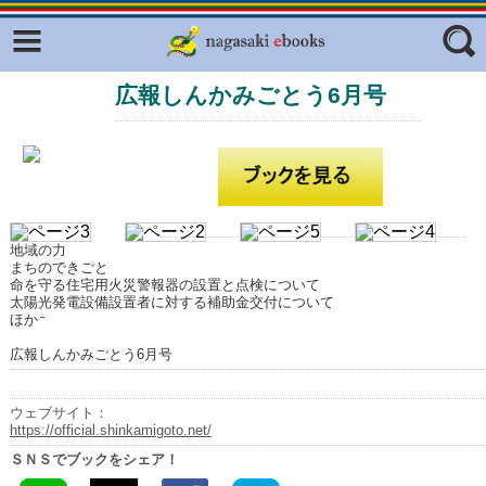
Facebook
twitter
広報しんかみごとう6月号
ふくいろキラリプロジェクト
フリーワード
東京観光デジタルパンフレットギャ
ラリー（TOKYO Brochures）
復興応援企画
ジャンル
はじめてご利用される方へ
地域の力
コンテンツ
まちのできごと
命を守る住宅用火災警報器の設置と点検について
広報誌ナビ
太陽光発電設備設置者に対する補助金交付について
エリア
ほか
明治日本の産業革命遺産
広報しんかみごとう6月号
長崎と天草地方の潜伏キリシタン
関連遺産
ウェブサイト：
https://official.shinkamigoto.net/
大学・専門学校ナビ
ＳＮＳでブックをシェア！