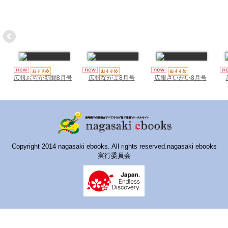
ハイスクールナビ
小・中学校ナビ
いきebooks
ながよebooks
広報おぢか新聞8月号
広報ながよ8月号
広報さいかい8月号
ごとうebooks
おおむらebooks
みなみしまばらebooks
Copyright 2014 nagasaki ebooks. All rights reserved.nagasaki ebooks
はさみebooks
実行委員会
ながさき市ebooks
さいかいイーブックス
長崎MICE観光マップ