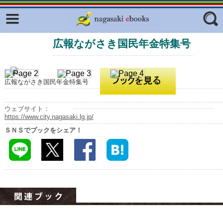
Facebook
twitter
広報ながさき国民年金特集号
ふくいろキラリプロジェクト
フリーワード
東京観光デジタルパンフレットギャ
ラリー（TOKYO Brochures）
広報ながさき国民年金特集号
復興応援企画
ジャンル
はじめてご利用される方へ
ウェブサイト：
https://www.city.nagasaki.lg.jp/
コンテンツ
ＳＮＳでブックをシェア！
広報誌ナビ
エリア
明治日本の産業革命遺産
長崎と天草地方の潜伏キリシタン
関連遺産
大学・専門学校ナビ