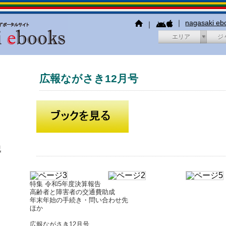
｜
nagasaki e
｜
エリア
ジ
広報ながさき12月号
犯
特集 令和5年度決算報告
高齢者と障害者の交通費助成
年末年始の手続き・問い合わせ先
ほか
広報ながさき12月号