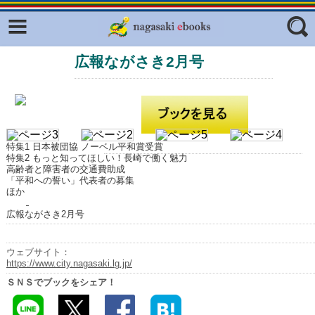
Facebook
twitter
広報ながさき2月号
ふくいろキラリプロジェクト
フリーワード
東京観光デジタルパンフレットギャ
ラリー（TOKYO Brochures）
復興応援企画
ジャンル
はじめてご利用される方へ
特集1 日本被団協 ノーベル平和賞受賞
特集2 もっと知ってほしい！長崎で働く魅力
コンテンツ
高齢者と障害者の交通費助成
「平和への誓い」代表者の募集
ほか
広報誌ナビ
エリア
広報ながさき2月号
明治日本の産業革命遺産
長崎と天草地方の潜伏キリシタン
ウェブサイト：
関連遺産
https://www.city.nagasaki.lg.jp/
ＳＮＳでブックをシェア！
大学・専門学校ナビ