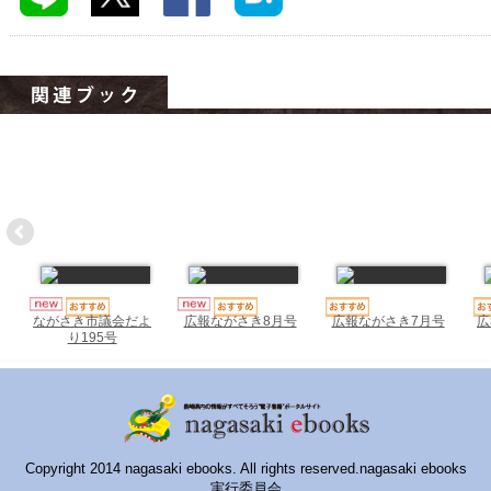
ハイスクールナビ
小・中学校ナビ
いきebooks
ながよebooks
ごとうebooks
おおむらebooks
みなみしまばらebooks
はさみebooks
広報ながさき7月号
広
ながさき市議会だよ
広報ながさき8月号
り195号
ながさき市ebooks
さいかいイーブックス
長崎MICE観光マップ
Copyright 2014 nagasaki ebooks. All rights reserved.nagasaki ebooks
実行委員会