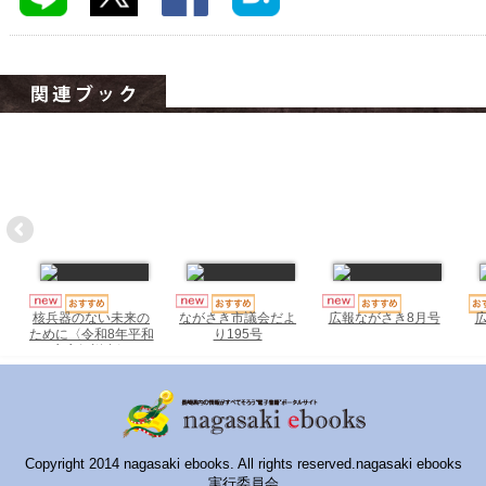
ハイスクールナビ
小・中学校ナビ
いきebooks
ながよebooks
ごとうebooks
おおむらebooks
みなみしまばらebooks
はさみebooks
核兵器のない未来の
ながさき市議会だよ
広報ながさき8月号
ために〈令和8年平和
り195号
宣言解説書〉
ながさき市ebooks
さいかいイーブックス
長崎MICE観光マップ
Copyright 2014 nagasaki ebooks. All rights reserved.nagasaki ebooks
実行委員会