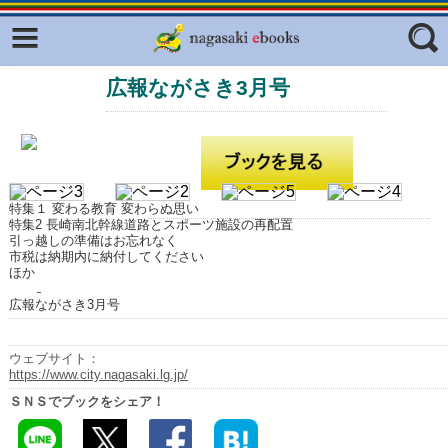
Facebook
twitter
広報ながさき3月号
ふくいろキラリプロジェクト
フリーワード
東京観光デジタルパンフレットギャ
ラリー（TOKYO Brochures）
復興応援企画
ジャンル
はじめてご利用される方へ
特集１ 変わる教育 変わらぬ思い
特集2 長崎南北幹線道路とスポーツ施設の再配置
コンテンツ
引っ越しの準備はお忘れなく
市税は納期内に納付してください
ほか
広報誌ナビ
エリア
広報ながさき3月号
明治日本の産業革命遺産
長崎と天草地方の潜伏キリシタン
ウェブサイト：
関連遺産
https://www.city.nagasaki.lg.jp/
ＳＮＳでブックをシェア！
大学・専門学校ナビ