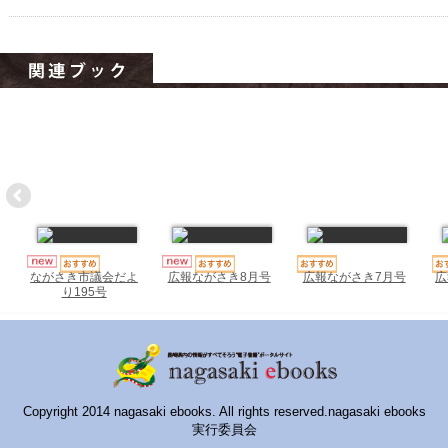
ハイスクールナビ
小・中学校ナビ
いきebooks
ながよebooks
ごとうebooks
おおむらebooks
みなみしまばらebooks
広報ながさき7月号
広
ながさき市議会だよ
広報ながさき8月号
はさみebooks
り195号
ながさき市ebooks
さいかいイーブックス
Copyright 2014 nagasaki ebooks. All rights reserved.nagasaki ebooks
長崎MICE観光マップ
実行委員会