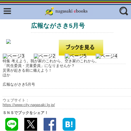
Facebook
twitter
広報ながさき5月号
ふくいろキラリプロジェクト
フリーワード
東京観光デジタルパンフレットギャ
ラリー（TOKYO Brochures）
復興応援企画
ジャンル
はじめてご利用される方へ
特集 考えよう。我が家のこれから、空き家のこれから。
「民生委員・児童委員」になりませんか？
コンテンツ
災害が起きる前に備えよう！
ほか
広報誌ナビ
エリア
広報ながさき5月号
明治日本の産業革命遺産
ウェブサイト：
長崎と天草地方の潜伏キリシタン
https://www.city.nagasaki.lg.jp/
関連遺産
ＳＮＳでブックをシェア！
大学・専門学校ナビ