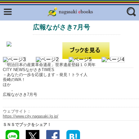
Facebook
twitter
広報ながさき7月号
ふくいろキラリプロジェクト
フリーワード
東京観光デジタルパンフレットギャ
ラリー（TOKYO Brochures）
復興応援企画
ジャンル
はじめてご利用される方へ
「明治日本の産業革命遺産」世界遺産登録１０周年
CITY NEWSながさきTIMES
コンテンツ
－あなたの一歩を応援します－発見！トライ人
長崎のWA！
ほか
広報誌ナビ
エリア
広報ながさき7月号
明治日本の産業革命遺産
長崎と天草地方の潜伏キリシタン
ウェブサイト：
関連遺産
https://www.city.nagasaki.lg.jp/
ＳＮＳでブックをシェア！
大学・専門学校ナビ