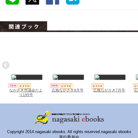
ハイスクールナビ
小・中学校ナビ
いきebooks
ながよebooks
ごとうebooks
おおむらebooks
みなみしまばらebooks
はさみebooks
広報ながさき7月号
広
ながさき市議会だよ
広報ながさき8月号
り195号
ながさき市ebooks
さいかいイーブックス
長崎MICE観光マップ
Copyright 2014 nagasaki ebooks. All rights reserved.nagasaki ebooks
実行委員会