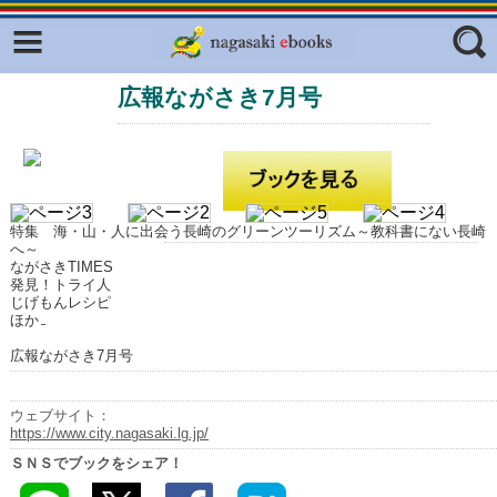
Facebook
twitter
広報ながさき7月号
ふくいろキラリプロジェクト
フリーワード
東京観光デジタルパンフレットギャ
ラリー（TOKYO Brochures）
復興応援企画
ジャンル
はじめてご利用される方へ
特集 海・山・人に出会う長崎のグリーンツーリズム～教科書にない長崎
へ～
コンテンツ
ながさきTIMES
発見！トライ人
じげもんレシピ
広報誌ナビ
エリア
ほか
明治日本の産業革命遺産
広報ながさき7月号
長崎と天草地方の潜伏キリシタン
関連遺産
ウェブサイト：
https://www.city.nagasaki.lg.jp/
大学・専門学校ナビ
ＳＮＳでブックをシェア！