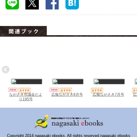
ハイスクールナビ
小・中学校ナビ
いきebooks
ながよebooks
ごとうebooks
おおむらebooks
みなみしまばらebooks
はさみebooks
広報ながさき7月号
広
ながさき市議会だよ
広報ながさき8月号
り195号
ながさき市ebooks
さいかいイーブックス
長崎MICE観光マップ
Copyright 2014 nagasaki ebooks. All rights reserved.nagasaki ebooks