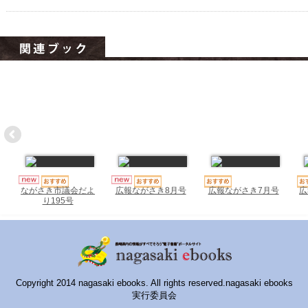
ハイスクールナビ
小・中学校ナビ
いきebooks
ながよebooks
ごとうebooks
おおむらebooks
みなみしまばらebooks
広報ながさき7月号
広
ながさき市議会だよ
広報ながさき8月号
はさみebooks
り195号
ながさき市ebooks
さいかいイーブックス
Copyright 2014 nagasaki ebooks. All rights reserved.nagasaki ebooks
長崎MICE観光マップ
実行委員会