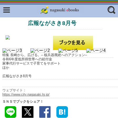
Facebook
twitter
広報ながさき8月号
ふくいろキラリプロジェクト
フリーワード
東京観光デジタルパンフレットギャ
ラリー（TOKYO Brochures）
復興応援企画
ジャンル
はじめてご利用される方へ
特集 長崎から、広げる。– 核兵器廃絶へのアクション–
令和6年度低所得世帯への給付金
コンテンツ
家事代行サービスで子育てをサポート
ほか
広報誌ナビ
エリア
広報ながさき8月号
明治日本の産業革命遺産
ウェブサイト：
長崎と天草地方の潜伏キリシタン
https://www.city.nagasaki.lg.jp/
関連遺産
ＳＮＳでブックをシェア！
大学・専門学校ナビ