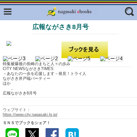
Facebook
twitter
広報ながさき8月号
ふくいろキラリプロジェクト
フリーワード
東京観光デジタルパンフレットギャ
ラリー（TOKYO Brochures）
復興応援企画
ジャンル
はじめてご利用される方へ
特集被爆後の長崎のまちと人々の歩み
CITY NEWSながさきTIMES
コンテンツ
－あなたの一歩を応援します－発見！トライ人
ながさき井戸端パーティー
ほか
広報誌ナビ
エリア
広報ながさき8月号
明治日本の産業革命遺産
長崎と天草地方の潜伏キリシタン
ウェブサイト：
関連遺産
https://www.city.nagasaki.lg.jp/
ＳＮＳでブックをシェア！
大学・専門学校ナビ