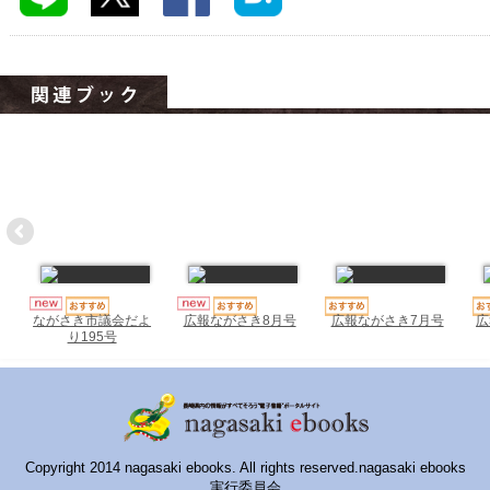
ハイスクールナビ
小・中学校ナビ
いきebooks
ながよebooks
ごとうebooks
おおむらebooks
みなみしまばらebooks
はさみebooks
広報ながさき7月号
広
ながさき市議会だよ
広報ながさき8月号
り195号
ながさき市ebooks
さいかいイーブックス
長崎MICE観光マップ
Copyright 2014 nagasaki ebooks. All rights reserved.nagasaki ebooks
実行委員会