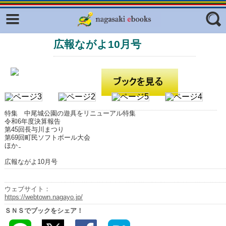
Facebook
twitter
広報ながよ10月号
ふくいろキラリプロジェクト
フリーワード
東京観光デジタルパンフレットギャ
ラリー（TOKYO Brochures）
復興応援企画
ジャンル
はじめてご利用される方へ
特集 中尾城公園の遊具をリニューアル特集
コンテンツ
令和6年度決算報告
第45回長与川まつり
第69回町民ソフトボール大会
広報誌ナビ
エリア
ほか
明治日本の産業革命遺産
広報ながよ10月号
長崎と天草地方の潜伏キリシタン
関連遺産
ウェブサイト：
https://webtown.nagayo.jp/
大学・専門学校ナビ
ＳＮＳでブックをシェア！