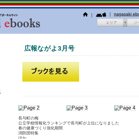
｜
nagasaki e
｜
エリア
ジ
広報ながよ3月号
犯
長与町の梅
公立学校情報化ランキングで長与町が上位になりました
春の健康づくり強化期間
消防団特集
ほか