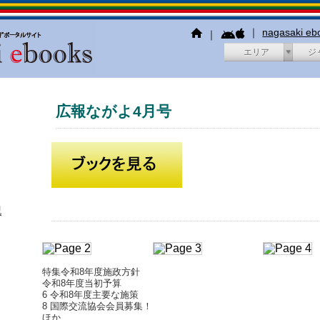
｜
nagasaki e
｜
エリア
ジ
広報ながよ4月号
犯
特集令和8年度施政方針
令和8年度当初予算
6 令和8年度主要な施策
8 国際交流協会会員募集！
ほか