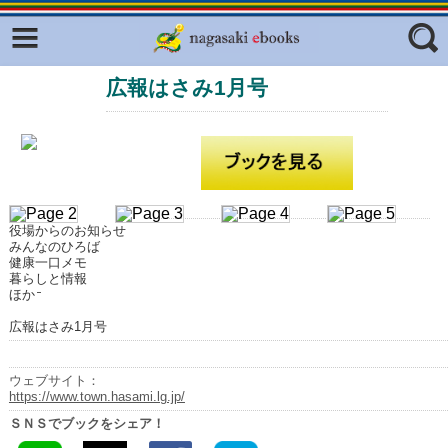
Facebook
twitter
広報はさみ1月号
ふくいろキラリプロジェクト
フリーワード
東京観光デジタルパンフレットギャ
ラリー（TOKYO Brochures）
復興応援企画
ジャンル
はじめてご利用される方へ
役場からのお知らせ
コンテンツ
みんなのひろば
健康一口メモ
広報誌ナビ
暮らしと情報
エリア
ほか
明治日本の産業革命遺産
広報はさみ1月号
長崎と天草地方の潜伏キリシタン
関連遺産
ウェブサイト：
https://www.town.hasami.lg.jp/
大学・専門学校ナビ
ＳＮＳでブックをシェア！