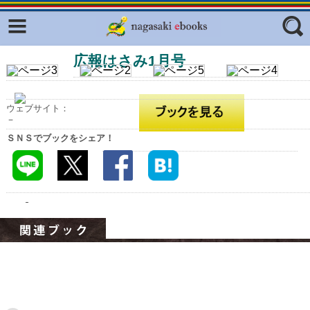
Facebook
twitter
広報はさみ1月号
ふくいろキラリプロジェクト
フリーワード
東京観光デジタルパンフレットギャ
ラリー（TOKYO Brochures）
ウェブサイト：
復興応援企画
－
ジャンル
ＳＮＳでブックをシェア！
はじめてご利用される方へ
コンテンツ
広報誌ナビ
エリア
明治日本の産業革命遺産
長崎と天草地方の潜伏キリシタン
関連遺産
大学・専門学校ナビ