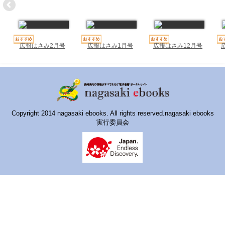
ハイスクールナビ
小・中学校ナビ
いきebooks
広報はさみ2月号
広報はさみ1月号
広報はさみ12月号
ながよebooks
ごとうebooks
おおむらebooks
Copyright 2014 nagasaki ebooks. All rights reserved.nagasaki ebooks
実行委員会
みなみしまばらebooks
はさみebooks
ながさき市ebooks
さいかいイーブックス
長崎MICE観光マップ