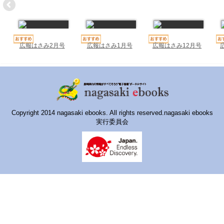
ハイスクールナビ
小・中学校ナビ
いきebooks
広報はさみ2月号
広報はさみ1月号
広報はさみ12月号
ながよebooks
ごとうebooks
おおむらebooks
Copyright 2014 nagasaki ebooks. All rights reserved.nagasaki ebooks
実行委員会
みなみしまばらebooks
はさみebooks
ながさき市ebooks
さいかいイーブックス
長崎MICE観光マップ