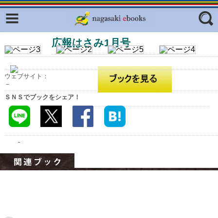
Facebook
twitter
広報はさみ1月号
ふくいろキラリプロジェクト
フリーワード
東京観光デジタルパンフレットギャ
ラリー（TOKYO Brochures）
ウェブサイト：
復興応援企画
－
ジャンル
ＳＮＳでブックをシェア！
はじめてご利用される方へ
コンテンツ
広報誌ナビ
エリア
明治日本の産業革命遺産
長崎と天草地方の潜伏キリシタン
関連遺産
大学・専門学校ナビ