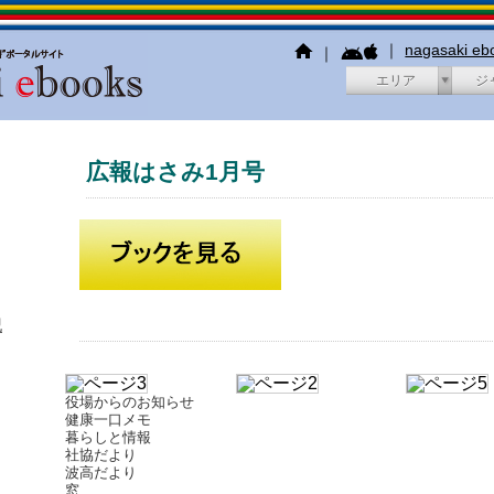
｜
nagasaki e
｜
エリア
ジ
広報はさみ1月号
犯
役場からのお知らせ
健康一口メモ
暮らしと情報
社協だより
波高だより
窓