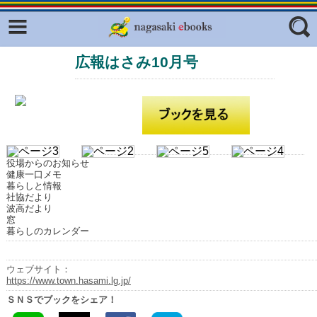
Facebook
twitter
広報はさみ10月号
ふくいろキラリプロジェクト
フリーワード
東京観光デジタルパンフレットギャ
ラリー（TOKYO Brochures）
復興応援企画
ジャンル
はじめてご利用される方へ
役場からのお知らせ
コンテンツ
健康一口メモ
暮らしと情報
広報誌ナビ
社協だより
エリア
波高だより
窓
明治日本の産業革命遺産
暮らしのカレンダー
長崎と天草地方の潜伏キリシタン
関連遺産
ウェブサイト：
https://www.town.hasami.lg.jp/
大学・専門学校ナビ
ＳＮＳでブックをシェア！