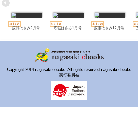
ハイスクールナビ
小・中学校ナビ
いきebooks
広報はさみ2月号
広報はさみ1月号
広報はさみ12月号
ながよebooks
ごとうebooks
おおむらebooks
Copyright 2014 nagasaki ebooks. All rights reserved.nagasaki ebooks
実行委員会
みなみしまばらebooks
はさみebooks
ながさき市ebooks
さいかいイーブックス
長崎MICE観光マップ