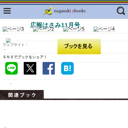
Facebook
twitter
広報はさみ11月号
ふくいろキラリプロジェクト
フリーワード
東京観光デジタルパンフレットギャ
ラリー（TOKYO Brochures）
ウェブサイト：
復興応援企画
－
ジャンル
ＳＮＳでブックをシェア！
はじめてご利用される方へ
コンテンツ
広報誌ナビ
エリア
明治日本の産業革命遺産
長崎と天草地方の潜伏キリシタン
関連遺産
大学・専門学校ナビ