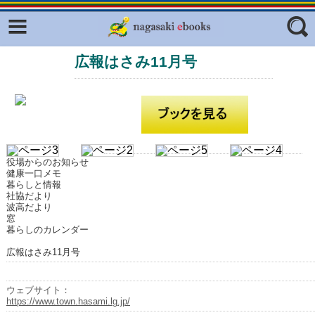
Facebook
twitter
広報はさみ11月号
ふくいろキラリプロジェクト
フリーワード
東京観光デジタルパンフレットギャ
ラリー（TOKYO Brochures）
復興応援企画
ジャンル
はじめてご利用される方へ
役場からのお知らせ
コンテンツ
健康一口メモ
暮らしと情報
広報誌ナビ
社協だより
エリア
波高だより
窓
明治日本の産業革命遺産
暮らしのカレンダー
長崎と天草地方の潜伏キリシタン
広報はさみ11月号
関連遺産
大学・専門学校ナビ
ウェブサイト：
https://www.town.hasami.lg.jp/