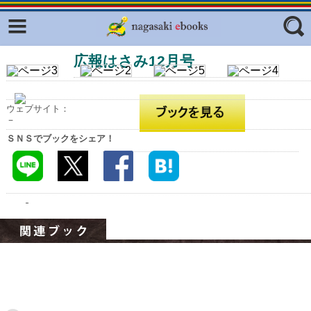
Facebook
twitter
広報はさみ12月号
ふくいろキラリプロジェクト
フリーワード
東京観光デジタルパンフレットギャ
ラリー（TOKYO Brochures）
ウェブサイト：
復興応援企画
－
ジャンル
ＳＮＳでブックをシェア！
はじめてご利用される方へ
コンテンツ
広報誌ナビ
エリア
明治日本の産業革命遺産
長崎と天草地方の潜伏キリシタン
関連遺産
大学・専門学校ナビ