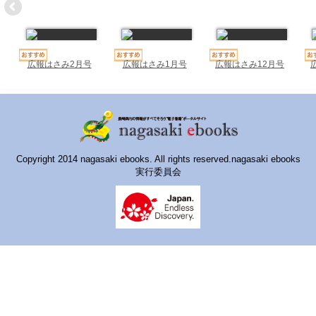
ハイスクールナビ
小・中学校ナビ
いきebooks
広報はさみ2月号
広報はさみ1月号
広報はさみ12月号
ながよebooks
ごとうebooks
おおむらebooks
Copyright 2014 nagasaki ebooks. All rights reserved.nagasaki ebooks
実行委員会
みなみしまばらebooks
はさみebooks
ながさき市ebooks
さいかいイーブックス
長崎MICE観光マップ