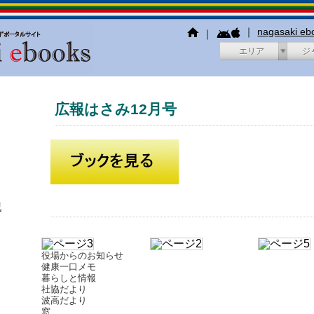
｜
nagasaki e
｜
エリア
ジ
広報はさみ12月号
犯
役場からのお知らせ
健康一口メモ
暮らしと情報
社協だより
波高だより
窓